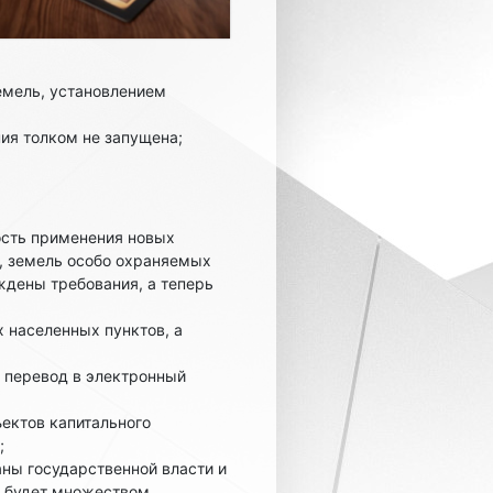
емель, установлением
ия толком не запущена;
ость применения новых
а, земель особо охраняемых
ждены требования, а теперь
 населенных пунктов, а
 перевод в электронный
ектов капитального
;
аны государственной власти и
» будет множеством