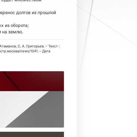
еренос долгов из прошлой
х из оборота;
 на землю.
аманов, С. А. Григорьев. – Текст :
астр.москва/news/1041. – Дата