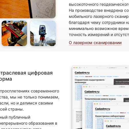
высокоточного геодезическог
На производстве внедрена с
мобильного лазерного скани
благодаря чему сотрудники н
минимально возможное время
точность измерений и отсутс
О лазерном сканировании
отраслевая цифровая
форма
итросплетениях современного
ства, мы не только понимаем,
асли, но и делимся своими
сей страны.
нный публичный
непрерывного образования в