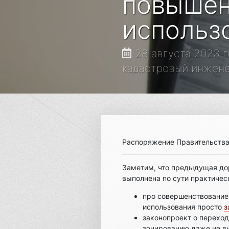
повышен
использ
28 августа 2023 г
кадастровый инженер,
Распоряжение Правительств
Заметим, что предыдущая до
выполнена по сути практическ
про совершенствование
использования просто
з
законопроект о переход
зонированию даже не в