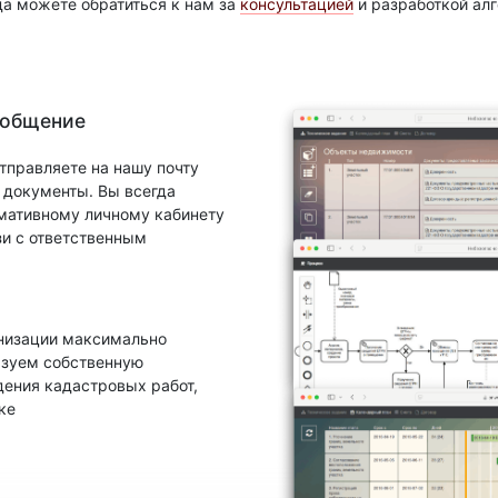
да можете обратиться к нам за
консультацией
и разработкой ал
 общение
тправляете на нашу почту
документы. Вы всегда
рмативному личному кабинету
зи с ответственным
анизации максимально
ьзуем собственную
ения кадастровых работ,
ке