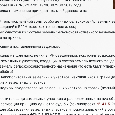
оразвития №02/04/01-19/00087980 2019 года;
ядка применения приобретательной давности не
й территориальной зоны особо ценных сельскохозяйственных з
ведений в ЕГРН тоже как-то не сложилось;
х участков из состава земель сельскохозяйственного назначен
е не принят.
 новыми поставленными задачами:
еханизмы для наполнения ЕГРН сведениями, исключив возможн
 земельных участков, входящих в состав земель лесного фонд
 земель сельскохозяйственного назначения (то есть были утвер
обойти?);
неиспользования земельных участков, находящихся в границах
дных земельных участков;
цедуры предоставления земельных участков на торгах (полный
ости площади земельных участков и расположенных на них объ
реализации принципа единства судьбы (законопроект
№141151
?)
для образования земельных участков и подача заявлений в орг
правления через ФГИС ЕЦП НСПД (похоже, что эта «платформа