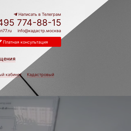
Написать в Телеграм
495 774-88-15
n77.ru
info@кадастр.москва
Платная консультация
щения
ый кабинет
Кадастровый