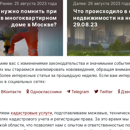
Ранее: 25 августа 2023 года
Далее: 29 августа 2023 год
 нужно помнить при
Что происходило в 
 в многоквартирном
недвижимости на н
доме в Москве?
29.08.23
им вас с изменениями законодательства и значимыми события
ях мы стараемся анализировать нововведения, обращая вниман
олее интересные статьи за прошедшую неделю. Если вам интер
ах в социальных сетях:
ВКонтакте
Одноклассники
Telegram
Twitter
Дзе
вляем
кадастровые услуги
, подготавливаем межевые, техническ
елях кадастрового учета и регистрации права. За это время м
ой области, что позволяет нам с опытом и ответственностью 