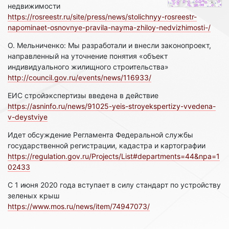
недвижимости
https://rosreestr.ru/site/press/news/stolichnyy-rosreestr-
napominaet-osnovnye-pravila-nayma-zhiloy-nedvizhimosti-/
О. Мельниченко: Мы разработали и внесли законопроект,
направленный на уточнение понятия «объект
индивидуального жилищного строительства»
http://council.gov.ru/events/news/116933/
ЕИС стройэкспертизы введена в действие
https://asninfo.ru/news/91025-yeis-stroyekspertizy-vvedena-
v-deystviye
Идет обсуждение Регламента Федеральной службы
государственной регистрации, кадастра и картографии
https://regulation.gov.ru/Projects/List#departments=44&npa=1
02433
С 1 июня 2020 года вступает в силу стандарт по устройству
зеленых крыш
https://www.mos.ru/news/item/74947073/