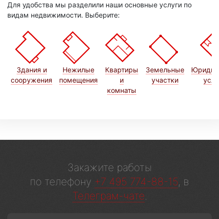
Для удобства мы разделили наши основные услуги по
видам недвижимости. Выберите:
Здания и
Нежилые
Квартиры
Земельные
Юридич
сооружения
помещения
и
участки
услу
комнаты
Закажите работы
по телефону
+7 495 774-88-15
, в
Телеграм-чате
.