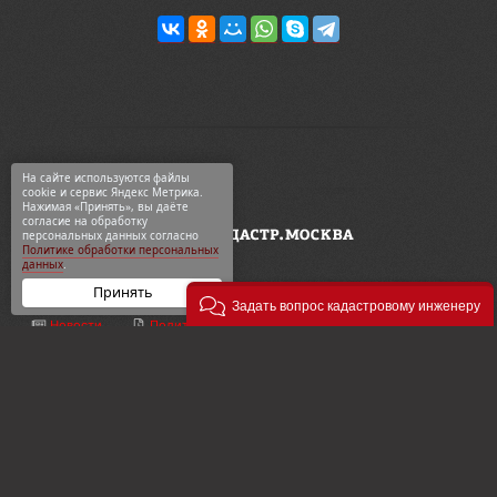
На сайте используются файлы
cookie и сервис Яндекс Метрика.
Нажимая «Принять», вы даёте
согласие на обработку
персональных данных согласно
Политике обработки персональных
данных
.
Принять
Задать вопрос кадастровому инженеру
Новости
Политика конф-ти
ООО «Геодезия и кадастр»
ВКонтакте
Карта сайта
ул. 2-я Синичкина, 9Ас3
Telegram
О компании
+7 495 774-88-15
Дзен
Контакты
info@кадастр.москва
OK
Услуги
info@gkn77.ru
2003—2026