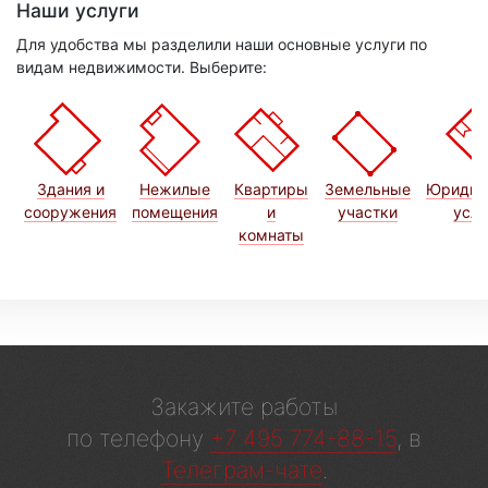
Наши услуги
Для удобства мы разделили наши основные услуги по
видам недвижимости. Выберите:
Здания и
Нежилые
Квартиры
Земельные
Юридич
сооружения
помещения
и
участки
услу
комнаты
Закажите работы
по телефону
+7 495 774-88-15
, в
Телеграм-чате
.