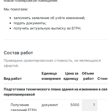
новой планировкой помещения.
Мы помогаем:
заполнить заявление об учёте изменений;
подать документы;
получить актуальную выписку из ЕГРН.
Состав работ
Приведена ориентировочная стоимость, не являющаяся
офертой.
Единица
Цена за
Объем
Вид работ
измерения
единицу
работ
Стоимо
Подготовка технического плана здания на изменение в связи
перепланировкой
Получение
документ
5000
1
сведений ЕГРН