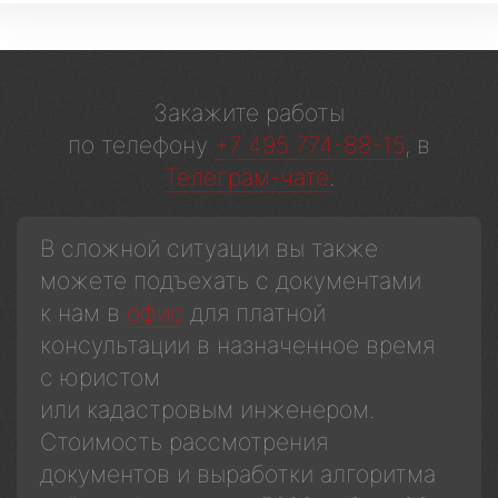
Закажите работы
по телефону
+7 495 774-88-15
, в
Телеграм-чате
.
В сложной ситуации вы также
можете подъехать с документами
к нам в
офис
для платной
консультации в назначенное время
с юристом
или кадастровым инженером.
Стоимость рассмотрения
документов и выработки алгоритма