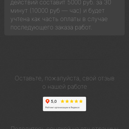
действий составит 5000 руб. за 30
минут (10000 руб — час) и будет
учтена как часть оплаты в случае
последующего заказа работ.
Оставьте, пожалуйста, свой отзыв
о нашей работе
Поделитесь ссылкой на эту страницу