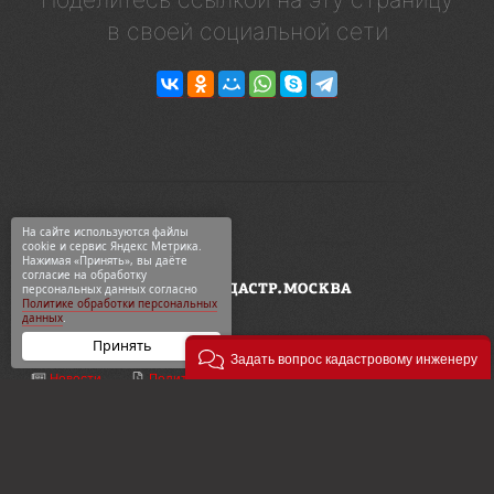
в своей социальной сети
На сайте используются файлы
cookie и сервис Яндекс Метрика.
Нажимая «Принять», вы даёте
согласие на обработку
персональных данных согласно
Политике обработки персональных
данных
.
Принять
Задать вопрос кадастровому инженеру
Новости
Политика конф-ти
ООО «Геодезия и кадастр»
ВКонтакте
Карта сайта
ул. 2-я Синичкина, 9Ас3
Telegram
О компании
+7 495 774-88-15
Дзен
Контакты
info@кадастр.москва
OK
Услуги
info@gkn77.ru
2003—2026