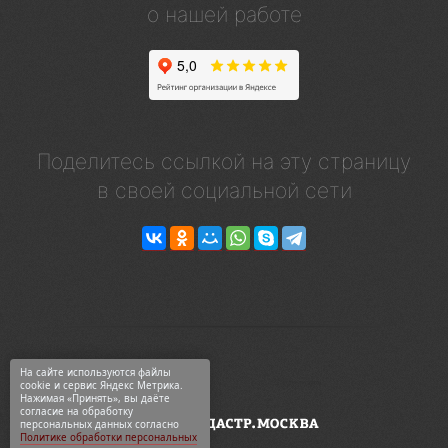
о нашей работе
Поделитесь ссылкой на эту страницу
в своей социальной сети
На сайте используются файлы
cookie и сервис Яндекс Метрика.
Нажимая «Принять», вы даёте
согласие на обработку
персональных данных согласно
Политике обработки персональных