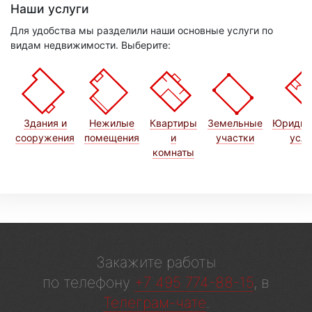
Наши услуги
Для удобства мы разделили наши основные услуги по
видам недвижимости. Выберите:
Здания и
Нежилые
Квартиры
Земельные
Юридич
сооружения
помещения
и
участки
услу
комнаты
Закажите работы
по телефону
+7 495 774-88-15
, в
Телеграм-чате
.