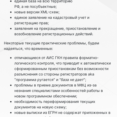
единая база на всю территорию
РФ, а не посубъектные;
новые версии XML-схем;
единое заявление на кадастровый учет и
регистрацию прав;
заявления на прекращение, приостановление и
возобновление регистрационных действий.
Некоторые текущие практические проблемы, будем
надеяться, что временные:
отличающиеся от АИС ГКН правила форматно-
логического контроля, что приводит к автоматически
сформированным приостановкам без возможности
разъяснения со стороны регистраторов aka
"
программа ругается
" и
"база не дает
";
проблемы в приеме документов в МФЦ из-за
незнания специалистами особенностей работы в
новом программном обеспечении;
необходимость переформирования текущих
документов на новую схему;
новые выписки из ЕГРН не содержат приложенных в