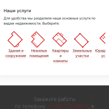
Наши услуги
Для удобства мы разделили наши основные услуги по
видам недвижимости. Выберите:
Здания и
Нежилые
Квартиры
Земельные
Юридич
сооружения
помещения
и
участки
услу
комнаты
Закажите работы
по телефону
+7 495 774-88-15
, в