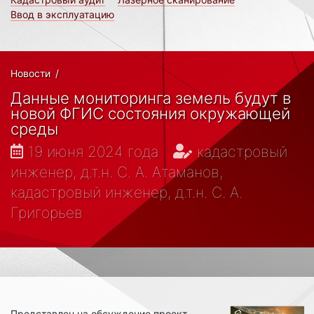
Ввод в эксплуатацию
Новости
/
Данные мониторинга земель будут в
новой ФГИС состояния окружающей
среды
19 июня 2024 года
кадастровый
инженер, д.т.н. С. А. Атаманов,
кадастровый инженер, д.т.н. С. А.
Григорьев
Представлен на обсуждение проект