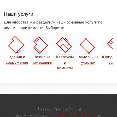
Наши услуги
Для удобства мы разделили наши основные услуги по
видам недвижимости. Выберите:
Здания и
Нежилые
Квартиры
Земельные
Юридич
сооружения
помещения
и
участки
услу
комнаты
Закажите работы
по телефону
+7 495 774-88-15
, в