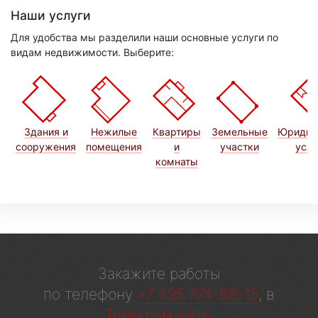
Наши услуги
Для удобства мы разделили наши основные услуги по
видам недвижимости. Выберите:
Здания и
Нежилые
Квартиры
Земельные
Юридич
сооружения
помещения
и
участки
услу
комнаты
Закажите работы
по телефону
+7 495 774-88-15
, в
Телеграм-чате
.