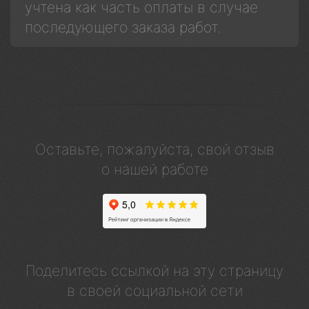
учтена как часть оплаты в случае
последующего заказа работ.
Оставьте, пожалуйста, свой отзыв
о нашей работе
Поделитесь ссылкой на эту страницу
в своей социальной сети