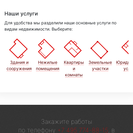
Наши услуги
Для удобства мы разделили наши основные услуги по
видам недвижимости. Выберите:
Здания и
Нежилые
Квартиры
Земельные
Юридич
сооружения
помещения
и
участки
услу
комнаты
Закажите работы
по телефону
+7 495 774-88-15
, в