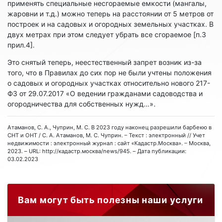
применять специальные несгораемые емкости (мангалы,
жаровни и т.д.) можно теперь на расстоянии от 5 метров от
построек и на садовых и огородных земельных участках. В
двух метрах при этом следует убрать все сгораемое [п.3
прил.4].
Это снятый теперь, неестественный запрет возник из-за
того, что в Правилах до сих пор не были учтены положения
о садовых и огородных участках относительно нового 217-
ФЗ от 29.07.2017 «О ведении гражданами садоводства и
огородничества для собственных нужд…».
Атаманов, С. А., Чуприн, М. С. В 2023 году наконец разрешили барбекю в
СНТ и ОНТ / С. А. Атаманов, М. С. Чуприн. – Текст : электронный // Учет
недвижимости : электронный журнал : сайт «Кадастр.Москва». – Москва,
2023. – URL: http://кадастр.москва/news/945. – Дата публикации:
03.02.2023
Вам могут быть полезны наши услуги