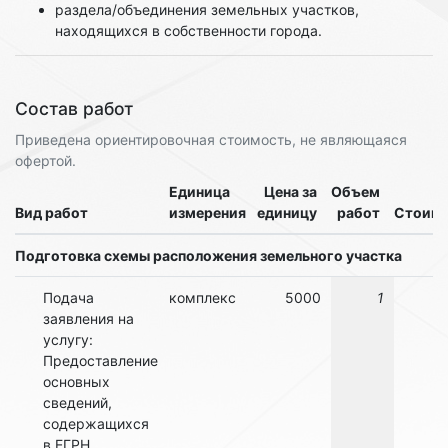
раздела/объединения земельных участков,
находящихся в собственности города.
Состав работ
Приведена ориентировочная стоимость, не являющаяся
офертой.
Единица
Цена за
Объем
Вид работ
измерения
единицу
работ
Стоимо
Подготовка схемы расположения земельного участка
Подача
комплекс
5000
1
заявления на
услугу:
Предоставление
основных
сведений,
содержащихся
в ЕГРН