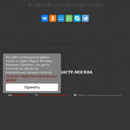
в своей социальной сети
На сайте используются файлы
cookie и сервис Яндекс Метрика.
Нажимая «Принять», вы даёте
согласие на обработку
персональных данных согласно
Политике обработки персональных
данных
.
Принять
Новости
Политика конф-ти
ООО «Геодезия и кадастр»
ВКонтакте
Карта сайта
ул. 2-я Синичкина, 9Ас3
Telegram
О компании
+7 495 774-88-15
Дзен
Контакты
info@кадастр.москва
OK
Услуги
info@gkn77.ru
2003—2026