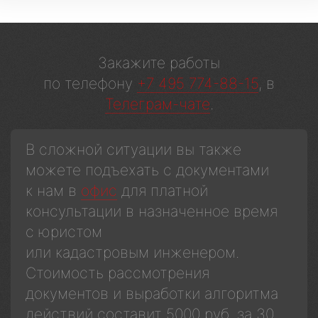
Закажите работы
по телефону
+7 495 774-88-15
, в
Телеграм-чате
.
В сложной ситуации вы также
можете подъехать с документами
к нам в
офис
для платной
консультации в назначенное время
с юристом
или кадастровым инженером.
Стоимость рассмотрения
документов и выработки алгоритма
действий составит 5000 руб. за 30