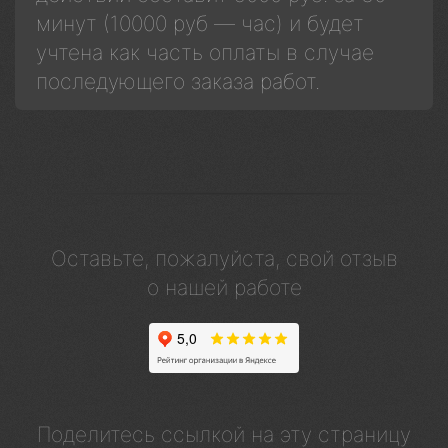
минут (10000 руб — час) и будет
учтена как часть оплаты в случае
последующего заказа работ.
Оставьте, пожалуйста, свой отзыв
о нашей работе
Поделитесь ссылкой на эту страницу