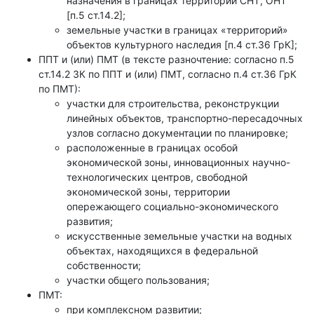
назначения в границах территорий СНТ, ОНТ
[п.5 ст.14.2];
земельные участки в границах «территорий»
объектов культурного наследия [п.4 ст.36 ГрК];
ППТ и (или) ПМТ (в тексте разночтение: согласно п.5
ст.14.2 ЗК по ППТ и (или) ПМТ, согласно п.4 ст.36 ГрК
по ПМТ):
участки для строительства, реконструкции
линейных объектов, транспортно-пересадочных
узлов согласно документации по планировке;
расположенные в границах особой
экономической зоны, инновационных научно-
технологических центров, свободной
экономической зоны, территории
опережающего социально-экономического
развития;
искусственные земельные участки на водных
объектах, находящихся в федеральной
собственности;
участки общего пользования;
ПМТ:
при комплексном развитии;