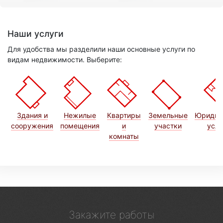
Наши услуги
Для удобства мы разделили наши основные услуги по
видам недвижимости. Выберите:
Здания и
Нежилые
Квартиры
Земельные
Юридич
сооружения
помещения
и
участки
услу
комнаты
Закажите работы