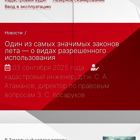
Ввод в эксплуатацию
Новости
/
Один из самых значимых законов
лета — о видах разрешенного
использования
03 сентября 2025 года
кадастровый инженер, д.т.н. С. А.
Атаманов, директор по правовым
вопросам З. С. Косаруков
В Земельный кодекс взамен