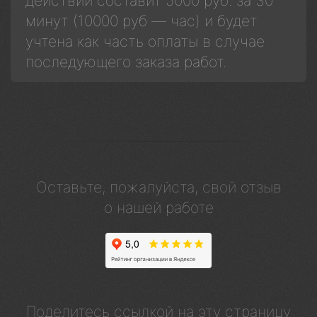
действий составит 5000 руб. за 30
минут (10000 руб — час) и будет
учтена как часть оплаты в случае
последующего заказа работ.
Оставьте, пожалуйста, свой отзыв
о нашей работе
Поделитесь ссылкой на эту страницу