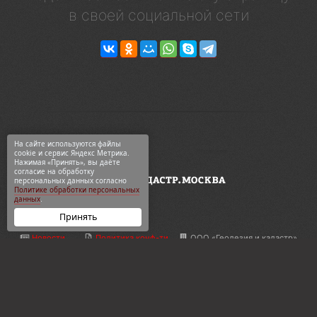
в своей социальной сети
На сайте используются файлы
cookie и сервис Яндекс Метрика.
Нажимая «Принять», вы даёте
согласие на обработку
персональных данных согласно
Политике обработки персональных
данных
.
Принять
Новости
Политика конф-ти
ООО «Геодезия и кадастр»
ВКонтакте
Карта сайта
ул. 2-я Синичкина, 9Ас3
Telegram
О компании
+7 495 774-88-15
Дзен
Контакты
info@кадастр.москва
OK
Услуги
info@gkn77.ru
2003—2026