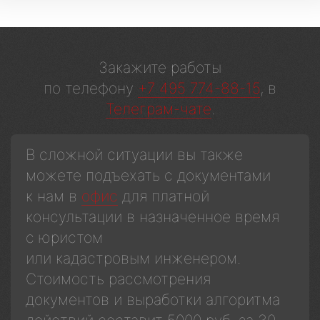
Закажите работы
по телефону
+7 495 774-88-15
, в
Телеграм-чате
.
В сложной ситуации вы также
можете подъехать с документами
к нам в
офис
для платной
консультации в назначенное время
с юристом
или кадастровым инженером.
Стоимость рассмотрения
документов и выработки алгоритма