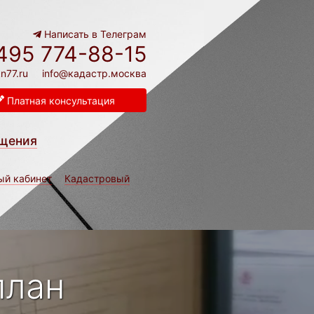
Написать в Телеграм
495 774-88-15
n77.ru
info@кадастр.москва
Платная консультация
щения
ый кабинет
Кадастровый
план