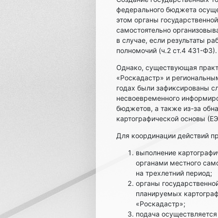
федерального бюджета осущес
этом органы государственной
самостоятельно организовыва
в случае, если результаты р
полномочий (ч.2 ст.4 431-ФЗ).
Однако, существующая прак
«Роскадастр» и региональным
годах были зафиксированы сл
несвоевременного информиро
бюджетов, а также из-за обн
картографической основы (ЕЭ
Для координации действий пр
выполнение картографич
органами местного само
на трехлетний период;
органы государственной
планируемых картографи
«Роскадастр»;
подача осуществляется