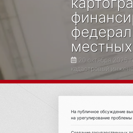
картогра
финанси
федерал
местных
20 октября 2025 г
кадастровый инженер,
На публичное обсуждение вы
на урегулирование проблемы
Создание государственных то