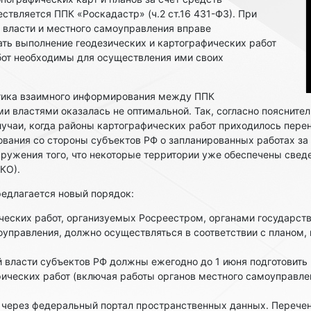
твляется ППК «Роскадастр» (ч.2 ст.16 431-ФЗ). При
 власти и местного самоуправления вправе
ть выполнение геодезических и картографических работ
абот необходимы для осуществления ими своих
тика взаимного информирования между ППК
и властями оказалась не оптимальной. Так, согласно пояснител
учаи, когда районы картографических работ приходилось перен
вания со стороны субъектов РФ о запланированных работах за
аружения того, что некоторые территории уже обеспечены све
КО).
едлагается новый порядок:
еских работ, организуемых Росреестром, органами государств
управления, должно осуществляться в соответствии с планом,
 власти субъектов РФ должны ежегодно до 1 июня подготовить 
ческих работ (включая работы органов местного самоуправлен
 через федеральный портал пространственных данных. Перече