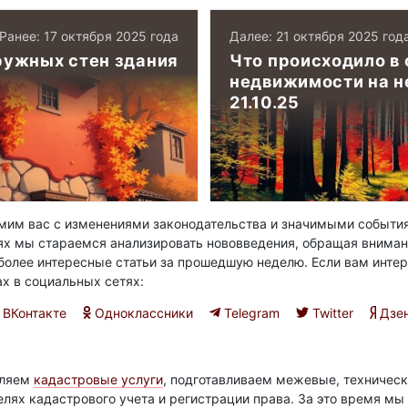
Ранее: 17 октября 2025 года
Далее: 21 октября 2025 год
ружных стен здания
Что происходило в 
недвижимости на не
21.10.25
им вас с изменениями законодательства и значимыми события
ях мы стараемся анализировать нововведения, обращая вниман
олее интересные статьи за прошедшую неделю. Если вам интер
ах в социальных сетях:
ВКонтакте
Одноклассники
Telegram
Twitter
Дзе
вляем
кадастровые услуги
, подготавливаем межевые, техническ
елях кадастрового учета и регистрации права. За это время м