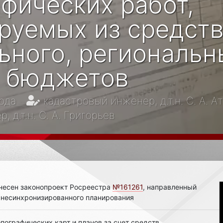
фических работ,
руемых из средст
ьного, региональн
 бюджетов
ода
кадастровый инженер, д.т.н. С. А. А
 д.т.н. С. А. Григорьев
несен законопроект Росреестра
№161261
, направленный
 несинхронизированного планирования
пографических карт и планов за счет средств