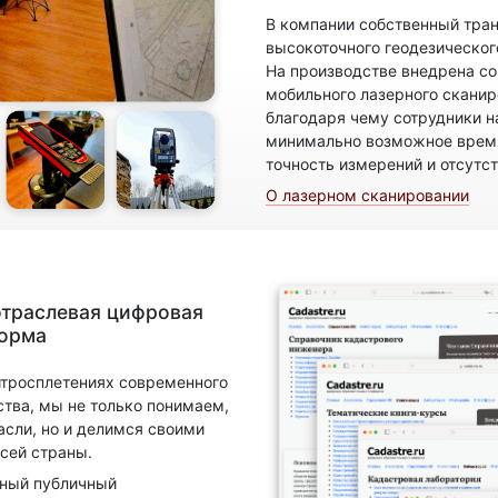
В компании собственный тран
высокоточного геодезическог
На производстве внедрена с
мобильного лазерного скани
благодаря чему сотрудники н
минимально возможное время
точность измерений и отсутс
О лазерном сканировании
отраслевая цифровая
форма
итросплетениях современного
ства, мы не только понимаем,
асли, но и делимся своими
сей страны.
нный публичный