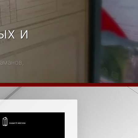
в
ых и
таманов,