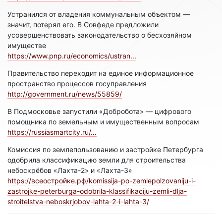
Устранился от владения коммунальным объектом —
значит, потерял его. В Совфеде предложили
усовершенствовать законодательство о бесхозяйном
имуществе
https://www.pnp.ru/economics/ustran...
Правительство переходит на единое информационное
пространство процессов госуправления
http://government.ru/news/55859/
В Подмосковье запустили «Добробота» — цифрового
помощника по земельным и имущественным вопросам
https://russiasmartcity.ru/…
Комиссия по землепользованию и застройке Петербурга
одобрила классификацию земли для строительства
небоскрёбов «Лахта-2» и «Лахта-3»
https://всеостройке.рф/komissija-po-zemlepolzovaniju-i-
zastrojke-peterburga-odobrila-klassifikaciju-zemli-dlja-
stroitelstva-neboskrjobov-lahta-2-i-lahta-3/