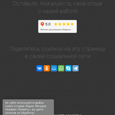
Оставьте, пожалуйста, свой отзыв
о нашей работе
Поделитесь ссылкой на эту страницу
в своей социальной сети
На сайте используются файлы
cookie и сервис Яндекс Метрика.
Нажимая «Принять», вы даёте
согласие на обработку