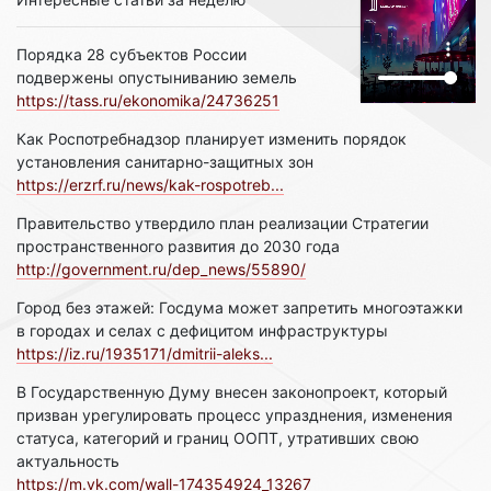
Порядка 28 субъектов России
подвержены опустыниванию земель
https://tass.ru/ekonomika/24736251
Как Роспотребнадзор планирует изменить порядок
установления санитарно-защитных зон
https://erzrf.ru/news/kak-rospotreb...
Правительство утвердило план реализации Стратегии
пространственного развития до 2030 года
http://government.ru/dep_news/55890/
Город без этажей: Госдума может запретить многоэтажки
в городах и селах с дефицитом инфраструктуры
https://iz.ru/1935171/dmitrii-aleks...
В Государственную Думу внесен законопроект, который
призван урегулировать процесс упразднения, изменения
статуса, категорий и границ ООПТ, утративших свою
актуальность
https://m.vk.com/wall-174354924_13267