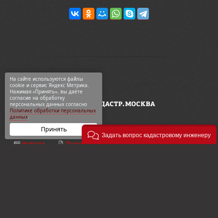
На сайте используются файлы
cookie и сервис Яндекс Метрика.
Нажимая «Принять», вы даёте
согласие на обработку
персональных данных согласно
Политике обработки персональных
данных
.
Принять
Задать вопрос кадастровому инженеру
Новости
Политика конф-ти
ООО «Геодезия и кадастр»
ВКонтакте
Карта сайта
ул. 2-я Синичкина, 9Ас3
Telegram
О компании
+7 495 774-88-15
Дзен
Контакты
info@кадастр.москва
OK
Услуги
info@gkn77.ru
2003—2026