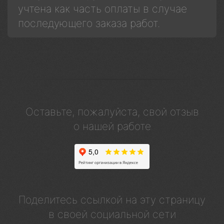
учтена как часть оплаты в случае
последующего заказа работ.
Оставьте, пожалуйста, свой отзыв
о нашей работе
Поделитесь ссылкой на эту страницу
в своей социальной сети