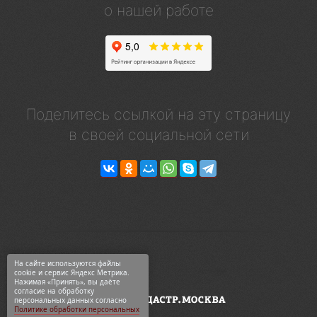
о нашей работе
Поделитесь ссылкой на эту страницу
в своей социальной сети
На сайте используются файлы
cookie и сервис Яндекс Метрика.
Нажимая «Принять», вы даёте
согласие на обработку
персональных данных согласно
Политике обработки персональных