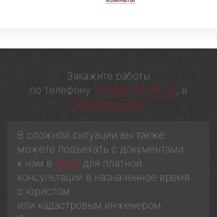
Закажите работы
по телефону
+7 495 774-88-15
, в
Телеграм-чате
.
В сложной ситуации вы также
можете подъехать с документами
к нам в
офис
для платной
консультации в назначенное время
с юристом
или кадастровым инженером.