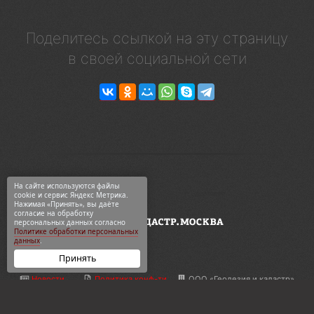
Поделитесь ссылкой на эту страницу
в своей социальной сети
На сайте используются файлы
cookie и сервис Яндекс Метрика.
Нажимая «Принять», вы даёте
согласие на обработку
персональных данных согласно
Политике обработки персональных
данных
.
Принять
Новости
Политика конф-ти
ООО «Геодезия и кадастр»
ВКонтакте
Карта сайта
ул. 2-я Синичкина, 9Ас3
Telegram
О компании
+7 495 774-88-15
Дзен
Контакты
info@кадастр.москва