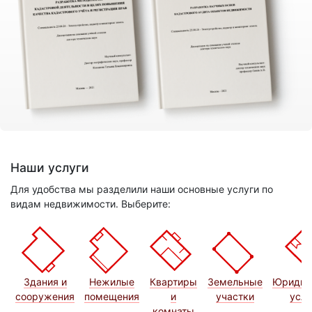
Наши услуги
Для удобства мы разделили наши основные услуги по
видам недвижимости. Выберите:
Здания и
Нежилые
Квартиры
Земельные
Юридич
сооружения
помещения
и
участки
услу
комнаты