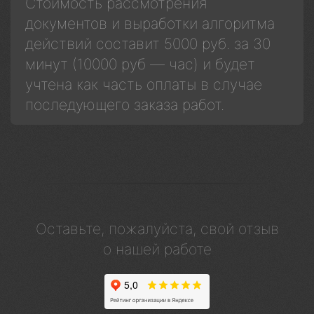
Стоимость рассмотрения
документов и выработки алгоритма
действий составит 5000 руб. за 30
минут (10000 руб — час) и будет
учтена как часть оплаты в случае
последующего заказа работ.
Оставьте, пожалуйста, свой отзыв
о нашей работе