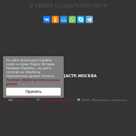
в своей социальной сети
На сайте используются файлы
cookie и сервис Яндекс Метрика.
Нажимая «Принять», вы даёте
согласие на обработку
персональных данных согласно
Политике обработки персональных
данных
.
Принять
Новости
Политика конф-ти
ООО «Геодезия и кадастр»
ВКонтакте
Карта сайта
ул. 2-я Синичкина, 9Ас3
Telegram
О компании
+7 495 774-88-15
Дзен
Контакты
info@кадастр.москва
OK
Услуги
info@gkn77.ru
2003—2026