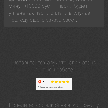
минут (10000 руб — час) и будет
учтена как часть оплаты в случае
последующего заказа работ.
Оставьте, пожалуйста, свой отзыв
о нашей работе
Поделитесь ссылкой на эту страницу