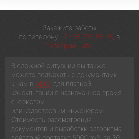
Закажите работы
по телефону
+7 495 774-88-15
, в
Телеграм-чате
.
В сложной ситуации вы также
можете подъехать с документами
к нам в
офис
для платной
консультации в назначенное время
с юристом
или кадастровым инженером.
Стоимость рассмотрения
документов и выработки алгоритма
действий составит 5000 руб. за 30